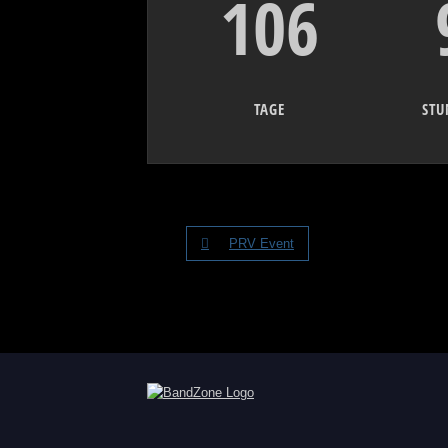
106
TAGE
STU
PRV Event