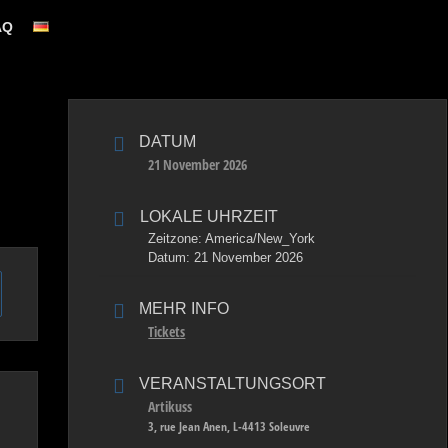
AQ
DATUM
21 November 2026
LOKALE UHRZEIT
Zeitzone:
America/New_York
Datum:
21 November 2026
MEHR INFO
Tickets
VERANSTALTUNGSORT
Artikuss
3, rue Jean Anen, L-4413 Soleuvre