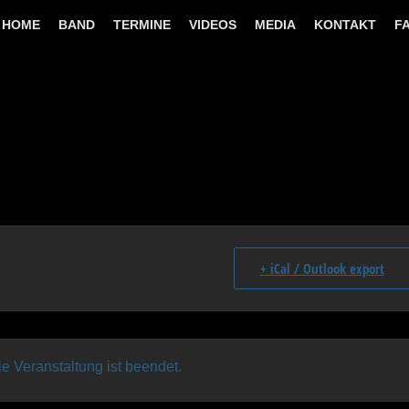
HOME
BAND
TERMINE
VIDEOS
MEDIA
KONTAKT
F
+ iCal / Outlook export
ie Veranstaltung ist beendet.