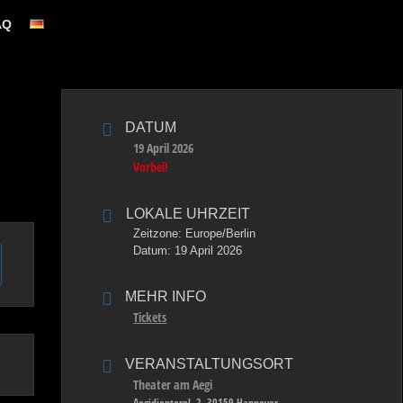
AQ
DATUM
19 April 2026
Vorbei!
LOKALE UHRZEIT
Zeitzone:
Europe/Berlin
Datum:
19 April 2026
MEHR INFO
Tickets
VERANSTALTUNGSORT
Theater am Aegi
Aegidientorpl. 2, 30159 Hannover